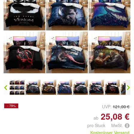
Doppelt antippen zum
vergrößern
- 79%
UVP:
121,00 €
25,08 €
ab
pro Stuck MwSt.
Kostenloser Versand