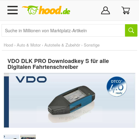
Hood
›
Auto & Motor
›
Autoteile & Zubehör
›
Sonstige
VDO DLK PRO Downloadkey S für alle
Digitalen Fahrtenschreiber
Doppelt antippen zum
vergrößern