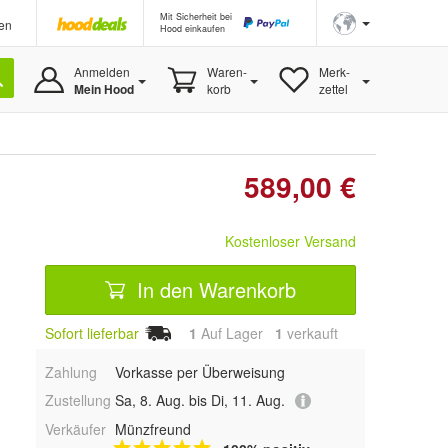
Mit Sicherheit bei
en
Hood einkaufen
Anmelden
Waren-
Merk-
Mein Hood
korb
zettel
589,00 €
Kostenloser Versand
In den Warenkorb
Sofort lieferbar
1
Auf Lager
1
 verkauft
Zahlung
Vorkasse per Überweisung
Zustellung
Sa, 8. Aug. bis Di, 11. Aug.
Verkäufer
Münzfreund