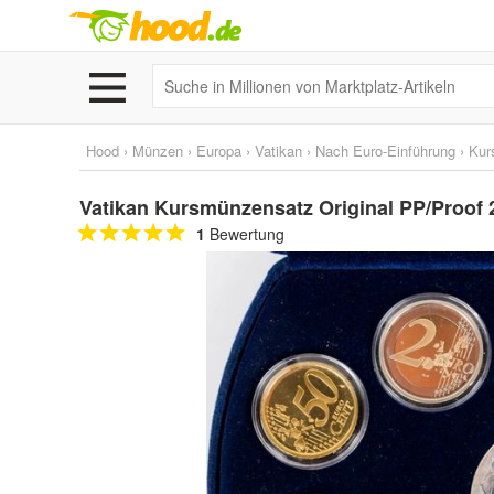
Hood
›
Münzen
›
Europa
›
Vatikan
›
Nach Euro-Einführung
›
Kur
Vatikan Kursmünzensatz Original PP/Proof 
1
Bewertung