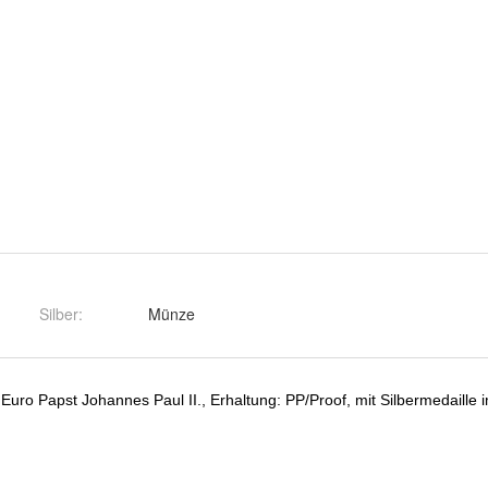
Silber
:
Münze