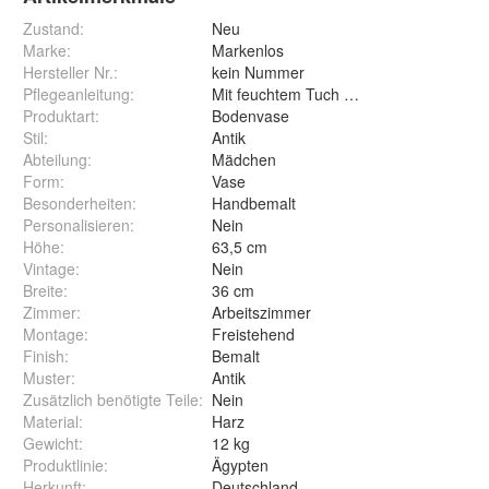
Zustand:
Neu
Marke:
Markenlos
Hersteller Nr.:
kein Nummer
Pflegeanleitung
:
Mit feuchtem Tuch reinigen
Produktart
:
Bodenvase
Stil
:
Antik
Abteilung
:
Mädchen
Form
:
Vase
Besonderheiten
:
Handbemalt
Personalisieren
:
Nein
Höhe
:
63,5 cm
Vintage
:
Nein
Breite
:
36 cm
Zimmer
:
Arbeitszimmer
Montage
:
Freistehend
Finish
:
Bemalt
Muster
:
Antik
Zusätzlich benötigte Teile
:
Nein
Material
:
Harz
Gewicht
:
12 kg
Produktlinie
:
Ägypten
Herkunft
:
Deutschland