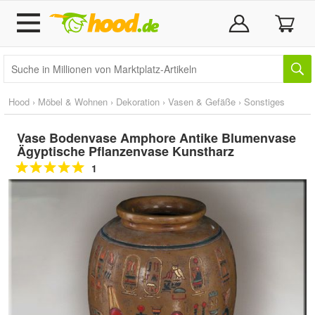
Hood
›
Möbel & Wohnen
›
Dekoration
›
Vasen & Gefäße
›
Sonstiges
Vase Bodenvase Amphore Antike Blumenvase
Ägyptische Pflanzenvase Kunstharz
1