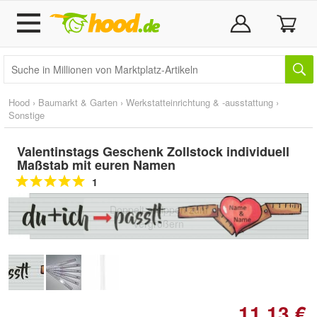
Hood
›
Baumarkt & Garten
›
Werkstatteinrichtung & -ausstattung
›
Sonstige
Valentinstags Geschenk Zollstock individuell
Maßstab mit euren Namen
1
Doppelt antippen zum
vergrößern
11,13 €