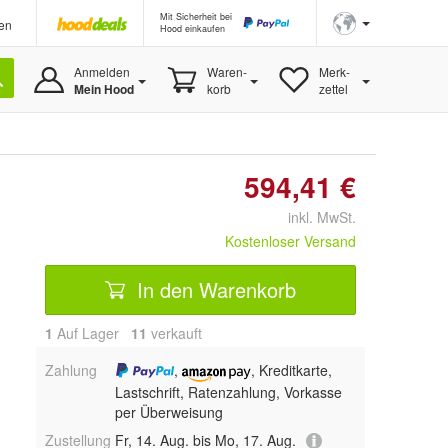
Mit Sicherheit bei
en
Hood einkaufen
Anmelden
Waren-
Merk-
Mein Hood
korb
zettel
594,41 €
inkl. MwSt.
Kostenloser Versand
In den Warenkorb
1
Auf Lager
11
 verkauft
Zahlung
,
, Kreditkarte,
Lastschrift, Ratenzahlung, Vorkasse
per Überweisung
Zustellung
Fr, 14. Aug. bis Mo, 17. Aug.