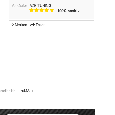
Verkäufer
AZE-TUNING
100% positiv
Merken
Teilen
steller Nr.:
70MA01