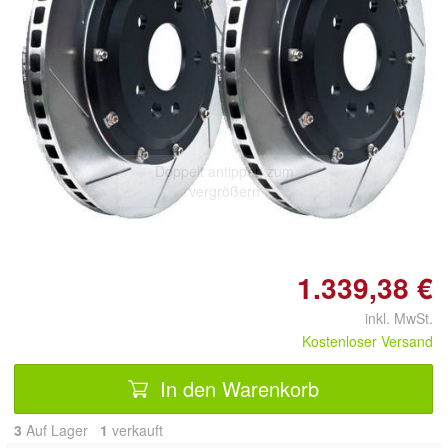
Doppelt antippen zum
vergrößern
1.339,38 €
inkl. MwSt.
Kostenloser Versand
In den Warenkorb
3
Auf Lager
1
 verkauft