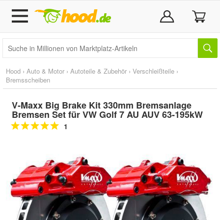
Hood
›
Auto & Motor
›
Autoteile & Zubehör
›
Verschleißteile
›
Bremsscheiben
V-Maxx Big Brake Kit 330mm Bremsanlage
Bremsen Set für VW Golf 7 AU AUV 63-195kW
1