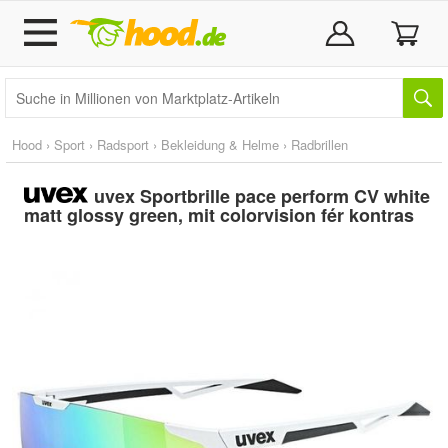
Hood
›
Sport
›
Radsport
›
Bekleidung & Helme
›
Radbrillen
uvex Sportbrille pace perform CV white
matt glossy green, mit colorvision fér kontras