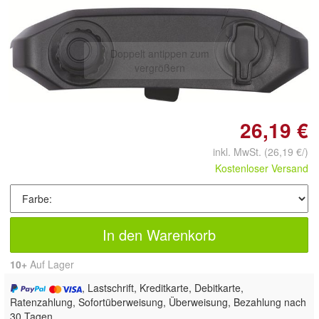
Doppelt antippen zum
vergrößern
26,19 €
inkl. MwSt.
(26,19 €/)
Kostenloser Versand
In den Warenkorb
10+
Auf Lager
, Lastschrift, Kreditkarte, Debitkarte,
Ratenzahlung, Sofortüberweisung, Überweisung, Bezahlung nach
30 Tagen