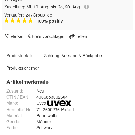
Zustellung:
Mi, 19. Aug. bis Do, 20. Aug.
Verkäufer:
247Group_de
100% positiv
Merken
Preis vorschlagen
Teilen
Produktdetails
Zahlung, Versand & Rückgabe
Produktsicherheit
Artikelmerkmale
Zustand:
Neu
GTIN / EAN:
4066853002604
Marke:
Uvex
Hersteller Nr.:
71-2600236-Parent
Material
:
Baumwolle
Gender
:
Männer
Farbe
:
Schwarz