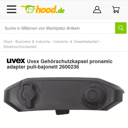
Hood
›
Business & Industrie
›
Industrie- & Gewerbebedarf
›
Arbeitsschutzbedarf
Uvex Gehörschutzkapsel pronamic
adapter pull-bajonett 2600236