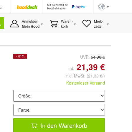
Mit Sicherheit bei
en
Hood einkaufen
Anmelden
Waren-
Merk-
Mein Hood
korb
zettel
- 61%
UVP:
54,90 €
21,39 €
ab
inkl. MwSt.
(21,39 €/)
Kostenloser Versand
In den Warenkorb