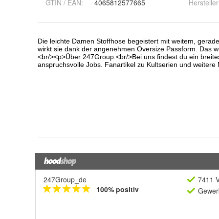
GTIN / EAN:
4065812577665
Hersteller
247Group_de
7411 V
100% positiv
Gewerb