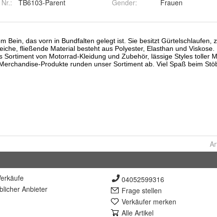
 Nr.:
TB6103-Parent
Gender
:
Frauen
Ar
erkäufe
04052599316
lich
er Anbieter
Frage stellen
Verkäufer merken
Alle Artikel