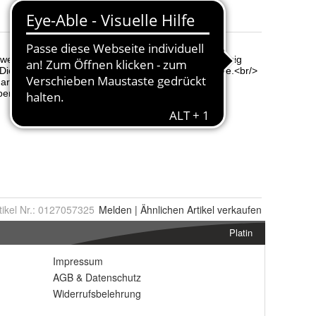
Farbe
:
Black2 und Wetsand
tikel Nr.:
0127057325
Melden
|
Ähnlichen
Artikel verkaufen
Platin
Impressum
AGB
&
Datenschutz
Widerrufsbelehrung