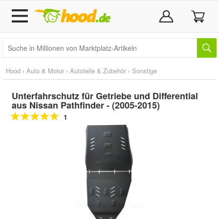
Hood
›
Auto & Motor
›
Autoteile & Zubehör
›
Sonstige
Unterfahrschutz für Getriebe und Differential
aus Nissan Pathfinder - (2005-2015)
1
Doppelt antippen zum
vergrößern