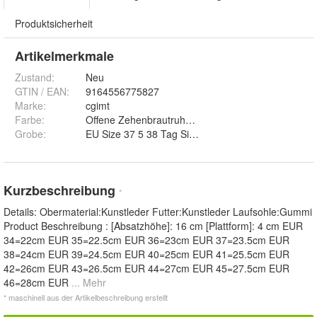
Produktsicherheit
Artikelmerkmale
Zustand:
Neu
GTIN / EAN:
9164556775827
Marke:
cgimt
Farbe
:
Offene Zehenbrautruhschuhe, Offene Zehenbrautig
Grobe
:
EU Size 37 5 38 Tag Size 36 37, EU Size 39 40 Tag
Kurzbeschreibung
*
Details: Obermaterial:Kunstleder Futter:Kunstleder Laufsohle:Gummi
Product Beschreibung : [Absatzhöhe]: 16 cm [Plattform]: 4 cm EUR
34=22cm EUR 35=22.5cm EUR 36=23cm EUR 37=23.5cm EUR
38=24cm EUR 39=24.5cm EUR 40=25cm EUR 41=25.5cm EUR
42=26cm EUR 43=26.5cm EUR 44=27cm EUR 45=27.5cm EUR
46=28cm EUR
... Mehr
* maschinell aus der Artikelbeschreibung erstellt