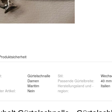
Produktsicherheit
t
:
Gürtelschnalle
Stil
:
Wechse
:
Damen
Passende Gürtelbreite
:
40 mm
Maritim
Herstellungsland und -
Italien
ter Artikel
:
Nein
region
: