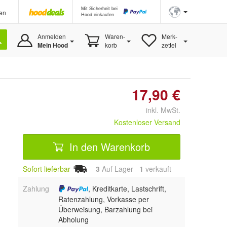
Mit Sicherheit bei
en
Hood einkaufen
Anmelden
Waren-
Merk-
Mein Hood
korb
zettel
17,90 €
inkl. MwSt.
Kostenloser Versand
In den Warenkorb
Sofort lieferbar
3
Auf Lager
1
 verkauft
Zahlung
, Kreditkarte, Lastschrift,
Ratenzahlung, Vorkasse per
Überweisung, Barzahlung bei
Abholung