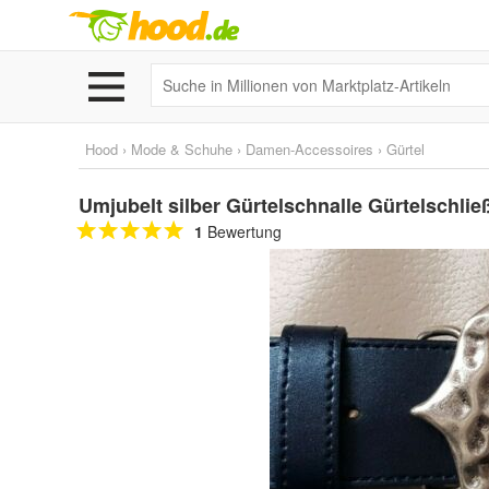
Hood
›
Mode & Schuhe
›
Damen-Accessoires
›
Gürtel
Umjubelt silber Gürtelschnalle Gürtelschlie
1
Bewertung