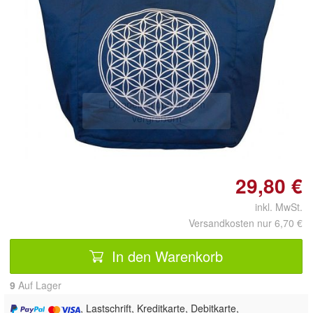
Doppelt antippen zum
vergrößern
29,80 €
inkl. MwSt.
Versandkosten nur 6,70 €
In den Warenkorb
9
Auf Lager
, Lastschrift, Kreditkarte, Debitkarte,