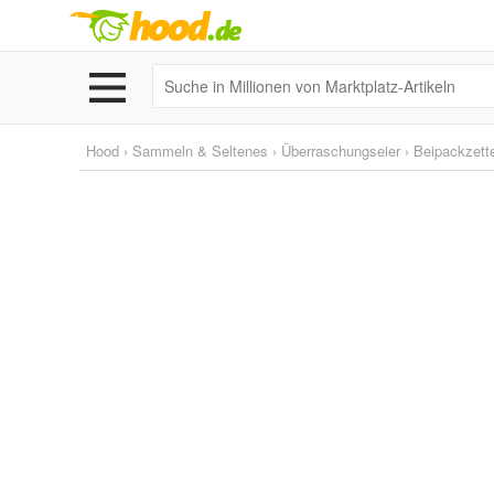
Hood
›
Sammeln & Seltenes
›
Überraschungseier
›
Beipackzette