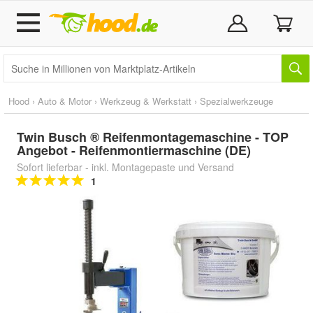
Hood
›
Auto & Motor
›
Werkzeug & Werkstatt
›
Spezialwerkzeuge
Twin Busch ® Reifenmontagemaschine - TOP
Angebot - Reifenmontiermaschine (DE)
Sofort lieferbar - inkl. Montagepaste und Versand
1