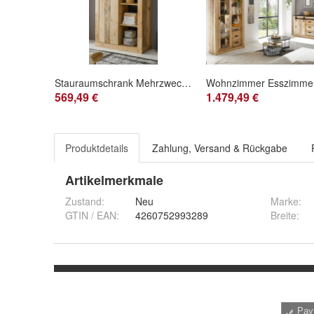
Stauraumschrank Mehrzweckschrank Schiebetürenschrank Used Wood 93 x 201 cm Stove
569,49 €
1.479,49 €
Produktdetails
Zahlung, Versand & Rückgabe
Artikelmerkmale
Zustand:
Neu
Marke:
GTIN / EAN:
4260752993289
Breite
: