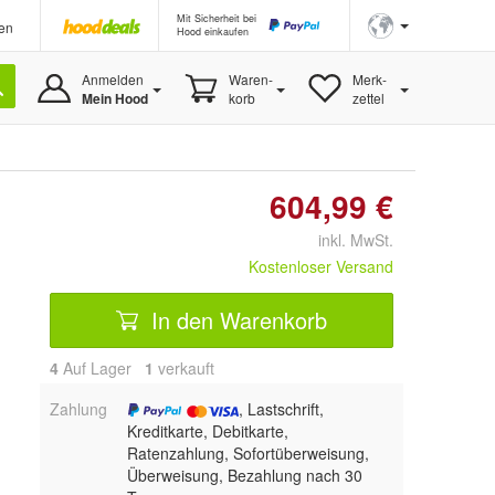
Mit Sicherheit bei
en
Hood einkaufen
Anmelden
Waren-
Merk-
Mein Hood
korb
zettel
604,99 €
inkl. MwSt.
Kostenloser Versand
In den Warenkorb
4
Auf Lager
1
 verkauft
Zahlung
, Lastschrift,
Kreditkarte, Debitkarte,
Ratenzahlung, Sofortüberweisung,
Überweisung, Bezahlung nach 30