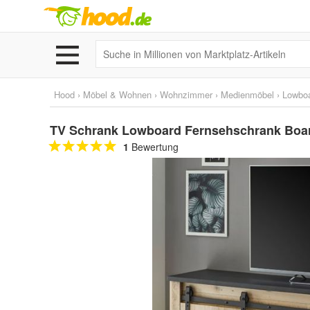
Hood
›
Möbel & Wohnen
›
Wohnzimmer
›
Medienmöbel
›
Lowbo
TV Schrank Lowboard Fernsehschrank Boa
1
Bewertung