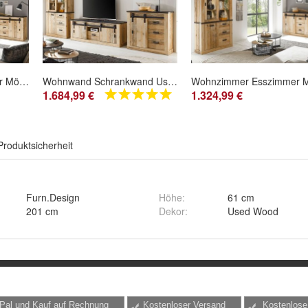
Wohnzimmer Esszimmer Möbel Set Buffet Sideboard 200 cm Möbelset Used Wood Stove
Wohnwand Schrankwand Used Wood Vintage Retro Wohnzimmer Anbauwand 380 cm Stove
1.684,99 €
1.324,99 €
Produktsicherheit
Furn.Design
Höhe
:
61 cm
201 cm
Dekor
:
Used Wood