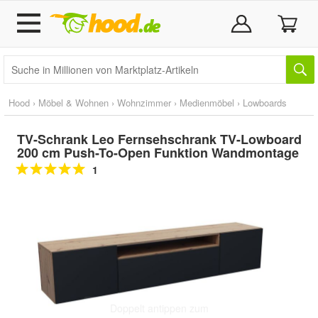
Hood
›
Möbel & Wohnen
›
Wohnzimmer
›
Medienmöbel
›
Lowboards
TV-Schrank Leo Fernsehschrank TV-Lowboard
200 cm Push-To-Open Funktion Wandmontage
1
Doppelt antippen zum