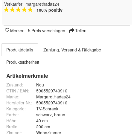
Verkäufer:
margarethadas24
100% positiv
Merken
Preis vorschlagen
Teilen
Produktdetails
Zahlung, Versand & Rückgabe
Produktsicherheit
Artikelmerkmale
Zustand:
Neu
GTIN / EAN:
5905529740916
Marke:
MargaretHadas24
Hersteller Nr.:
5905529740916
Kategorie
:
TV-Schrank
Farbe
:
schwarz, braun
Höhe
:
40 cm
Breite
:
200 cm
Zimmer
:
Wohnzimmer