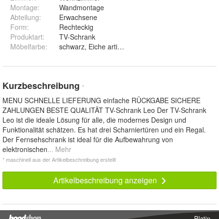
Montage
:
Wandmontage
Abteilung
:
Erwachsene
Form
:
Rechteckig
Produktart
:
TV-Schrank
Möbelfarbe
:
schwarz, Eiche artisan
Kurzbeschreibung
*
MENU SCHNELLE LIEFERUNG einfache RÜCKGABE SICHERE
ZAHLUNGEN BESTE QUALITÄT TV-Schrank Leo Der TV-Schrank
Leo ist die ideale Lösung für alle, die modernes Design und
Funktionalität schätzen. Es hat drei Scharniertüren und ein Regal.
Der Fernsehschrank ist ideal für die Aufbewahrung von
elektronischen
... Mehr
* maschinell aus der Artikelbeschreibung erstellt
Artikelbeschreibung anzeigen
Platin