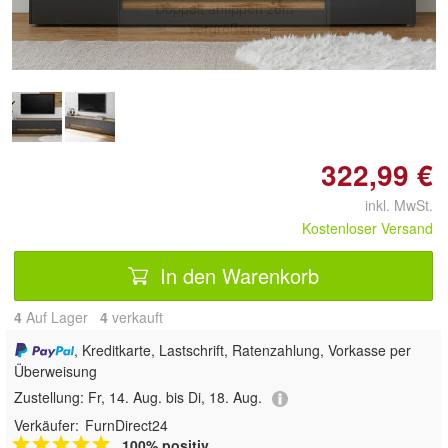
Doppelt antippen zum
vergrößern
322,99 €
inkl. MwSt.
Kostenloser Versand
In den Warenkorb
4
Auf Lager
4
 verkauft
, Kreditkarte, Lastschrift, Ratenzahlung, Vorkasse per
Überweisung
Zustellung:
Fr, 14. Aug. bis Di, 18. Aug.
Verkäufer:
FurnDirect24
100% positiv