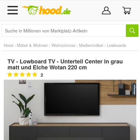
Hood
›
Möbel & Wohnen
›
Wohnzimmer
›
Medienmöbel
›
Lowboards
TV - Lowboard TV - Unterteil Center in grau
matt und Eiche Wotan 220 cm
2