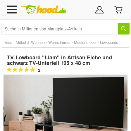
Hood
›
Möbel & Wohnen
›
Wohnzimmer
›
Medienmöbel
›
Lowboards
TV-Lowboard "Liam" in Artisan Eiche und
schwarz TV-Unterteil 195 x 48 cm
2