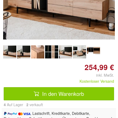
Doppelt antippen zum
vergrößern
254,99 €
inkl. MwSt.
Kostenloser Versand
In den Warenkorb
4
Auf Lager
2
 verkauft
, Lastschrift, Kreditkarte, Debitkarte,