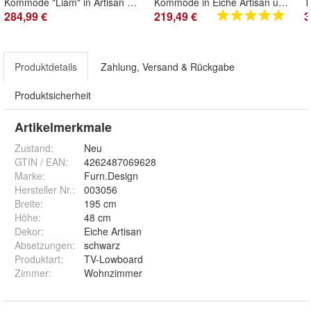
Kommode "Liam" in Artisan Eiche und schwarz 120 x 90 cm
Kommode in Eiche Artisan und schwarz Highboard 80 x 90 cm 7 Fächer Anrichte Liam
284,99 €
219,49 €
3
Produktdetails
Zahlung, Versand & Rückgabe
Produktsicherheit
Artikelmerkmale
Zustand:
Neu
GTIN / EAN:
4262487069628
Marke:
Furn.Design
Hersteller Nr.:
003056
Breite
:
195 cm
Höhe
:
48 cm
Dekor
:
Eiche Artisan
Absetzungen
:
schwarz
Produktart
:
TV-Lowboard
Zimmer
:
Wohnzimmer