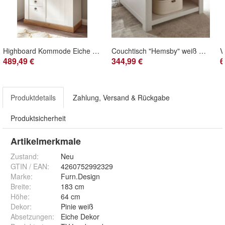
Highboard Kommode Eiche weiß Pinie Schrank Vitrine Hemsby 102x139 cm Beleuchtung
Couchtisch "Hemsby" weiß Pinie und Eiche Wotan Landhaus Beistelltisch mit Truhe 95x95
489,49 €
344,99 €
6
Produktdetails
Zahlung, Versand & Rückgabe
Produktsicherheit
Artikelmerkmale
Zustand:
Neu
GTIN / EAN:
4260752992329
Marke:
Furn.Design
Breite
:
183 cm
Höhe
:
64 cm
Dekor
:
Pinie weiß
Absetzungen
:
Eiche Dekor