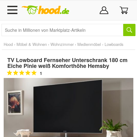
Hood
›
Möbel & Wohnen
›
Wohnzimmer
›
Medienmöbel
›
Lowboards
TV Lowboard Fernseher Unterschrank 180 cm
Eiche Pinie weiß Komforthöhe Hemsby
1