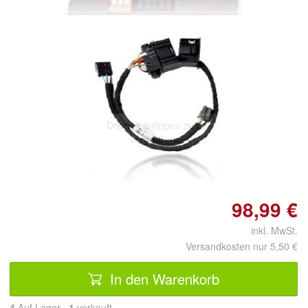
Doppelt antippen zum
vergrößern
98,99 €
inkl. MwSt.
Versandkosten nur 5,50 €
In den Warenkorb
4
Auf Lager
1
 verkauft