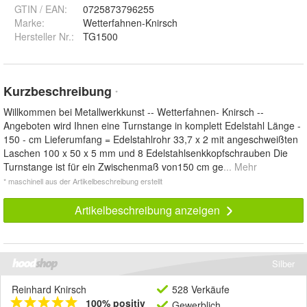
GTIN / EAN:
0725873796255
Marke:
Wetterfahnen-Knirsch
Hersteller Nr.:
TG1500
Kurzbeschreibung
*
Willkommen bei Metallwerkkunst -- Wetterfahnen- Knirsch --
Angeboten wird Ihnen eine Turnstange in komplett Edelstahl Länge -
150 - cm Lieferumfang = Edelstahlrohr 33,7 x 2 mit angeschweißten
Laschen 100 x 50 x 5 mm und 8 Edelstahlsenkkopfschrauben Die
Turnstange ist für ein Zwischenmaß von150 cm ge
... Mehr
* maschinell aus der Artikelbeschreibung erstellt
Artikelbeschreibung anzeigen
Silber
Reinhard Knirsch
528 Verkäufe
100% positiv
Gewerblich