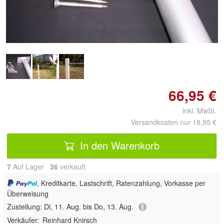
Doppelt antippen zum
vergrößern
66,95 €
inkl. MwSt.
Versandkosten nur 18,95 €
In den Warenkorb
7
Auf Lager
36
 verkauft
, Kreditkarte, Lastschrift, Ratenzahlung, Vorkasse per
Überweisung
Zustellung:
Di, 11. Aug. bis Do, 13. Aug.
Verkäufer:
Reinhard Knirsch