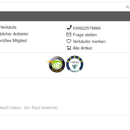
Ar
Verkäufe
039622578866
lich
er Anbieter
Frage stellen
rüft
es Mitglied
Verkäufer merken
Alle Artikel
10642
kauft haben, den Kauf bewertet.