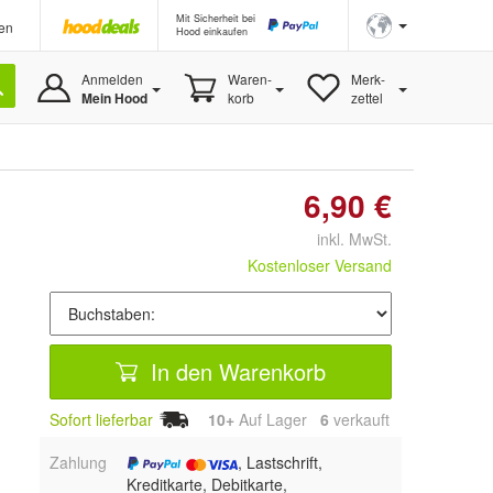
Mit Sicherheit bei
en
Hood einkaufen
Anmelden
Waren-
Merk-
Mein Hood
korb
zettel
6,90 €
inkl. MwSt.
Kostenloser Versand
In den Warenkorb
Sofort lieferbar
10+
Auf Lager
6
 verkauft
Zahlung
, Lastschrift,
Kreditkarte, Debitkarte,