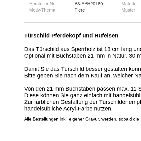
Hersteller Nr.:
B3-SPH20180
Material
:
Motiv/Thema
:
Tiere
Muster
: