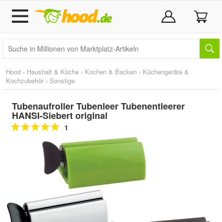
Hood
›
Haushalt & Küche
›
Kochen & Backen
›
Küchengeräte &
Kochzubehör
›
Sonstige
Tubenaufroller Tubenleer Tubenentleerer
HANSI-Siebert original
1