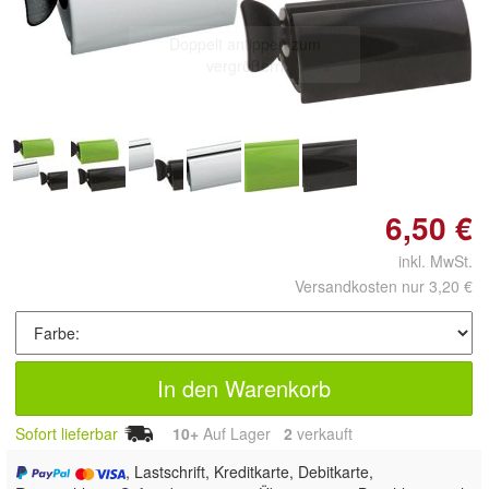
Doppelt antippen zum
vergrößern
6,50 €
inkl. MwSt.
Versandkosten nur 3,20 €
In den Warenkorb
Sofort lieferbar
10+
Auf Lager
2
 verkauft
, Lastschrift, Kreditkarte, Debitkarte,