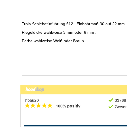
hbau20
33768 
100% positiv
Gewerb