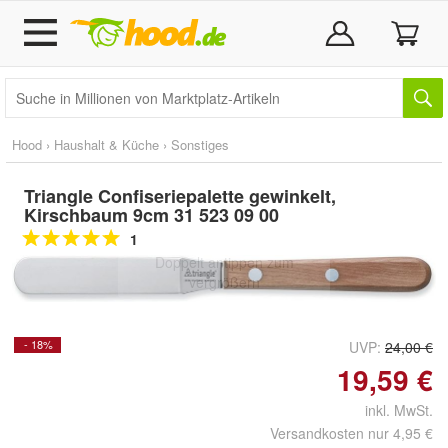
Hood
›
Haushalt & Küche
›
Sonstiges
Triangle Confiseriepalette gewinkelt,
Kirschbaum 9cm 31 523 09 00
1
Doppelt antippen zum
vergrößern
- 18%
UVP:
24,00 €
19,59 €
inkl. MwSt.
Versandkosten nur 4,95 €