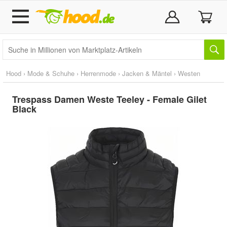
Hood
›
Mode & Schuhe
›
Herrenmode
›
Jacken & Mäntel
›
Westen
Trespass Damen Weste Teeley - Female Gilet
Black