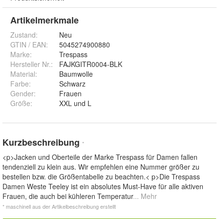
Artikelmerkmale
Zustand:
Neu
GTIN / EAN:
5045274900880
Marke:
Trespass
Hersteller Nr.:
FAJKGITR0004-BLK
Material
:
Baumwolle
Farbe
:
Schwarz
Gender
:
Frauen
Größe
:
XXL und L
Kurzbeschreibung
*
<p>Jacken und Oberteile der Marke Trespass für Damen fallen
tendenziell zu klein aus. Wir empfehlen eine Nummer größer zu
bestellen bzw. die Größentabelle zu beachten.< p>Die Trespass
Damen Weste Teeley ist ein absolutes Must-Have für alle aktiven
Frauen, die auch bei kühleren Temperatur
... Mehr
* maschinell aus der Artikelbeschreibung erstellt