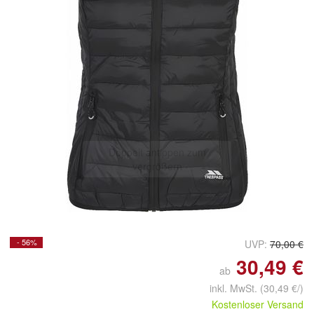
Doppelt antippen zum
vergrößern
- 56%
UVP:
70,00 €
30,49 €
ab
inkl. MwSt.
(30,49 €/)
Kostenloser Versand