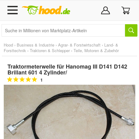
Hood
›
Business & Industrie
›
Agrar- & Forstwirtschaft
›
Land- &
Forsttechnik
›
Traktoren & Schlepper
›
Teile, Motoren & Zubehör
Traktormeterwelle für Hanomag III D141 D142
Brillant 601 4 Zylinder/
1