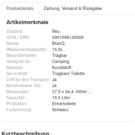
Produktdetails
Zahlung, Versand & Rückgabe
Artikelmerkmale
Zustand:
Neu
GTIN / EAN:
5901098130509
Marke:
BranQ
Wassertankkapazität
:
15,5L
Besonderheiten
:
Tragbar
Geeignet für
:
Camping
Material
:
Kunststoff
Set enthält
:
Tragbare Toilette
Griff für den Transport
:
Ja
Abnehmbarer Sitz
:
Ja
Messungen
:
37,5 x 34,4 -Höhe: 26,5 cm
Kapazität
:
15,5 Liter
Produktart
:
Eimertoilette
Farbrichtung
:
Schwarz
Kurzbeschreibung
*