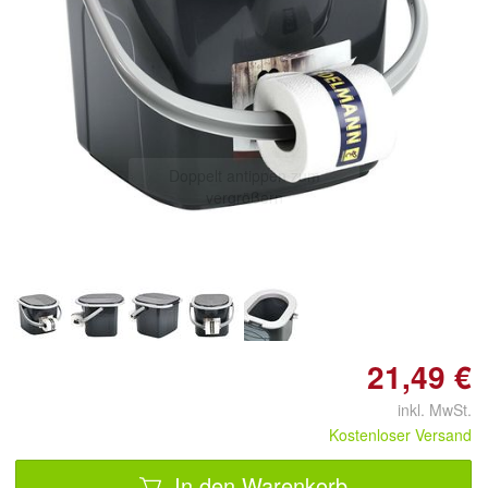
Doppelt antippen zum
vergrößern
21,49 €
inkl. MwSt.
Kostenloser Versand
In den Warenkorb