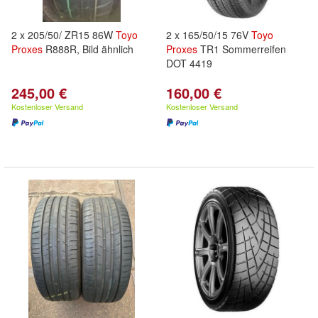
2 x 205/50/ ZR15 86W
Toyo
2 x 165/50/15 76V
Toyo
Proxes
R888R, Bild ähnlich
Proxes
TR1 Sommerreifen
DOT 4419
245,00 €
160,00 €
Kostenloser Versand
Kostenloser Versand