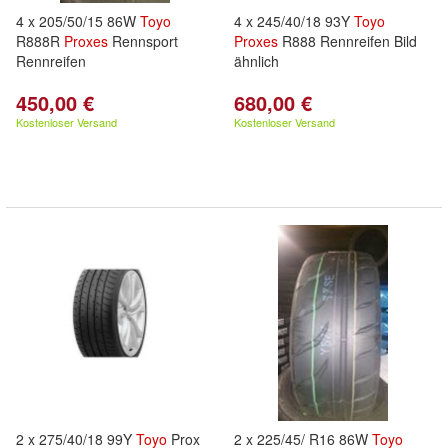
4 x 205/50/15 86W
Toyo
4 x 245/40/18 93Y
Toyo
R888R
Proxes
Rennsport
Proxes
R888 Rennreifen Bild
Rennreifen
ähnlich
450,00 €
680,00 €
Kostenloser Versand
Kostenloser Versand
2 x 275/40/18 99Y
Toyo
Prox
2 x 225/45/ R16 86W
Toyo