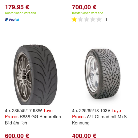
179,95 €
700,00 €
Kostenloser Versand
Kostenloser Versand
1
4 x 235/45/17 93W
Toyo
4 x 225/65/18 103V
Toyo
Proxes
R888 GG Rennreifen
Proxes
A/T Offroad mit M+S
Bild ähnlich
Kennung
600,00 €
400,00 €