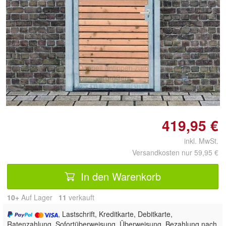
Doppelt antippen zum
vergrößern
419,95 €
inkl. MwSt.
Versandkosten nur 59,95 €
In den Warenkorb
10+
Auf Lager
11
 verkauft
, Lastschrift, Kreditkarte, Debitkarte,
Ratenzahlung, Sofortüberweisung, Überweisung, Bezahlung nach