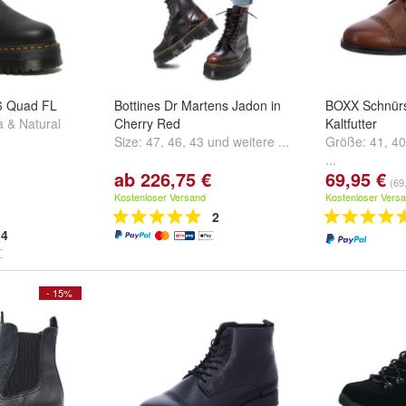
6 Quad FL
Bottines Dr Martens Jadon in
BOXX Schnürst
a & Natural
Cherry Red
Kaltfutter
Size:
47
,
46
,
43
und
weitere ...
Größe:
41
,
40
...
ab 226,75 €
69,95 €
(69
Kostenloser Versand
Kostenloser Vers
2
4
- 15%