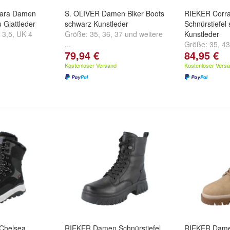
mara Damen
S. OLIVER Damen Biker Boots
RIEKER Corr
u Glattleder
schwarz Kunstleder
Schnürstiefel
 3,5
,
UK 4
Größe:
35
,
36
,
37
und
weitere
Kunstleder
...
Größe:
35
,
43
79,94 €
84,95 €
...
Kostenloser Versand
Kostenloser Vers
Chelsea
RIEKER Damen Schnürstiefel
RIEKER Damen