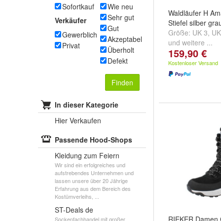
Sofortkauf
Wie neu
Waldläufer H A
Sehr gut
Verkäufer
Stiefel silber gra
Gut
Größe:
UK 3
,
UK
Gewerblich
Akzeptabel
und
weitere ...
Privat
Überholt
159,90 €
Defekt
Kostenloser Versand
Finden
In dieser Kategorie
Hier Verkaufen
Passende Hood-Shops
Kleidung zum Feiern
Wir sind ein erfolgreiches und
aufstrebendes Unternehmen und
lassen unsere über 20 Jährige
Erfahrung aus dem Bereich des
Kostümverleihs, ...
ST-Deals de
RIEKER Damen 
Sockenfachhandel mit großer