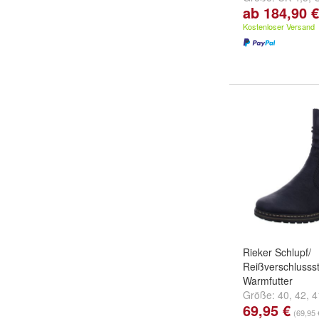
ab 184,90 €
und
weitere ...
Kostenloser Versand
Rieker Schlupf/
Reißverschlussst
Warmfutter
Größe:
40
,
42
,
4
69,95 €
...
(69,95 