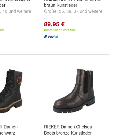
der
braun Kunstleder
,
40
und
weitere
Größe:
35
,
36
,
37
und
weitere
...
89,95 €
and
Kostenloser Versand
it Damen
RIEKER Damen Chelsea
 schwarz
Boots bronze Kunstleder