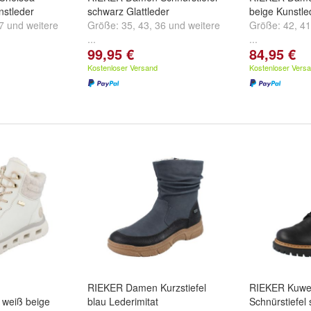
nstleder
schwarz Glattleder
beige Kunstle
7
und
weitere
Größe:
35
,
43
,
36
und
weitere
Größe:
42
,
41
...
...
99,95 €
84,95 €
Kostenloser Versand
Kostenloser Vers
RIEKER Damen Kurzstiefel
RIEKER Kuwe
e weiß beige
blau Lederimitat
Schnürstiefel