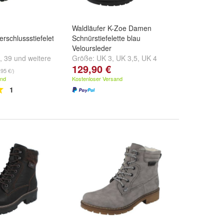
Waldläufer K-Zoe Damen
rschlussstiefelette
Schnürstiefelette blau
Veloursleder
,
39
und
weitere
Größe:
UK 3
,
UK 3,5
,
UK 4
129,90 €
und
weitere ...
,95 €/)
and
Kostenloser Versand
1