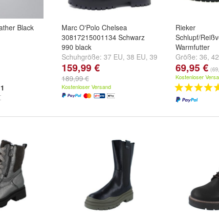
ther Black
Marc O'Polo Chelsea
Rieker
30817215001134 Schwarz
Schlupf/Reißve
990 black
Warmfutter
Schuhgröße:
37 EU
,
38 EU
,
39
Größe:
36
,
42
159,99 €
69,95 €
EU
und
weitere ...
...
(69
Kostenloser Vers
189,99 €
1
Kostenloser Versand