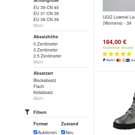
Schuhgröße
EU 39-CN 40
EU 37-CN 38
UGG Lowmel Lea
EU 38-CN 39
(Womens) - 39
Mehr
Absatzhöhe
184,00 €
0 Zentimeter
Kostenloser Versand
3 Zentimeter
2.5 Zentimeter
Mehr
Absatzart
Blockabsatz
Flach
Keilabsatz
Mehr
Filtern
Format
Zustand
Auktionen
Neu