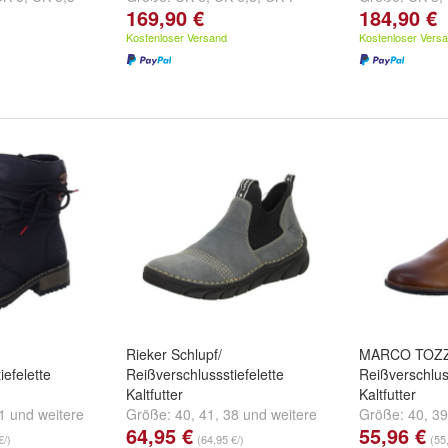
169,90 €
184,90 €
und
weitere ...
und
weitere ..
Kostenloser Versand
Kostenloser Vers
Rieker Schlupf/
MARCO TOZZI
iefelette
Reißverschlussstiefelette
Reißverschluss
Kaltfutter
Kaltfutter
1
und
weitere
Größe:
40
,
41
,
38
und
weitere
Größe:
40
,
39
64,95 €
55,96 €
...
...
€/)
(64,95 €/)
(55