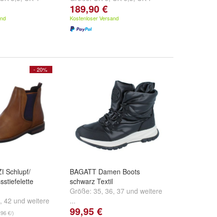
189,90 €
.
und
weitere ...
and
Kostenloser Versand
- 20%
 Schlupf/
BAGATT Damen Boots
stiefelette
schwarz Textil
Größe:
35
,
36
,
37
und
weitere
,
42
und
weitere
...
99,95 €
,96 €/)