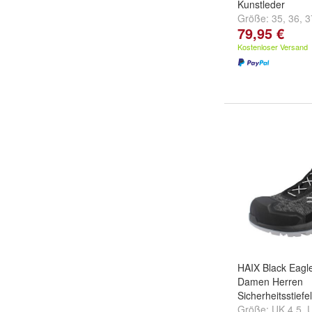
Kunstleder
Größe:
35
,
36
,
3
79,95 €
...
Kostenloser Versand
HAIX Black Eagl
Damen Herren
Sicherheitsstief
Größe:
UK 4,5
,