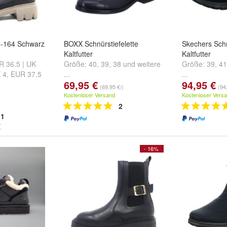
4-164 Schwarz
BOXX Schnürstiefelette
Skechers Schn
Kaltfutter
Kaltfutter
R 36.5 | UK
Größe:
40
,
39
,
38
und
weitere
Größe:
39
,
41
 4
,
EUR 37.5
...
...
69,95 €
94,95 €
ere ...
(69,95 €/)
(94
Kostenloser Versand
Kostenloser Vers
2
1
- 16%