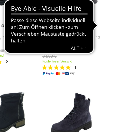
ürstiefelette
Rieker 37770-25 Braun 25
braun
,
40
und
weitere
Schuhgröße:
40 EU
,
41 EU
,
42
EU
und
weitere ...
79,99 €
,95 €/)
and
84,99 €
2
Kostenloser Versand
1