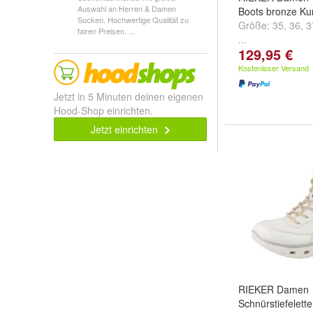
Auswahl an Herren & Damen
Boots bronze Ku
Socken. Hochwertige Qualität zu
Größe:
35
,
36
,
3
fairen Preisen. ...
...
129,95 €
Kostenloser Versand
Jetzt in 5 Minuten deinen eigenen
Hood-Shop einrichten.
Jetzt einrichten
RIEKER Damen
Schnürstiefelett