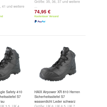
Größe:
35
,
36
,
37
und
weitere
,
41
und
weitere
...
74,95 €
and
Kostenloser Versand
gle Safety 410
HAIX Airpower XR 810 Herren
eitsstiefel S7
Sicherheitsstiefel S7
rau
wasserdicht Leder schwarz
UK 3,5
,
UK 4
Größe:
UK 6
,
UK 6,5
,
UK 7