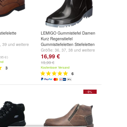
iefelette
LEMIGO Gummistiefel Damen
Kurz Regenstiefel
,
39
und
weitere
Gummistiefeletten Stiefeletten
Größe:
36
,
37
,
38
und
weitere
16,99 €
...
,95 €/)
and
19,99 €
3
Kostenloser Versand
6
- 6%