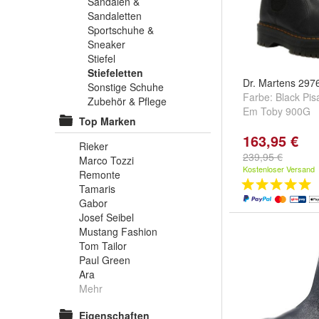
Sandalen &
Sandaletten
Sportschuhe &
Sneaker
Stiefel
Stiefeletten
Dr. Martens 297
Sonstige Schuhe
Farbe:
Black Pis
Zubehör & Pflege
Em Toby 900G
Top Marken
163,95 €
Rieker
239,95 €
Marco Tozzi
Kostenloser Versand
Remonte
Tamaris
Gabor
Josef Seibel
Mustang Fashion
Tom Tailor
Paul Green
Ara
Mehr
Eigenschaften