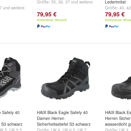
Größe:
35
,
36
,
37
und
weitere
Lederimitat
7
und
weitere
...
Größe:
40
,
42
79,95 €
79,95 €
...
Kostenloser Versand
Kostenloser Vers
e Safety 40
HAIX Black Eagle Safety 40
HAIX Black Ea
Damen Herren
Herren Sicherh
el S3 schwarz
Sicherheitsstiefel S3 schwarz
wasserdicht g
UK 5
,
UK 5,5
Größe:
UK 6
,
UK 6,5
,
UK 7
Größe:
UK 3
,