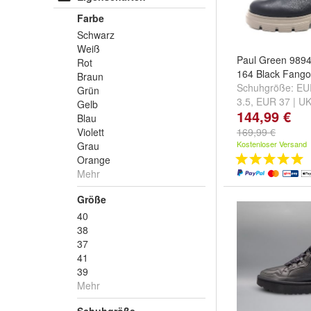
Farbe
Schwarz
Weiß
Paul Green 989
Rot
164 Black Fango
Braun
Schuhgröße:
EU
Grün
3.5
,
EUR 37 | UK
Gelb
144,99 €
| UK 4.5
und
weit
Blau
Violett
169,99 €
Kostenloser Versand
Grau
Orange
Mehr
Größe
40
38
37
41
39
Mehr