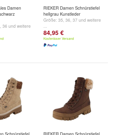
ales Damen
RIEKER Damen Schnürstiefel
 schwarz
hellgrau Kunstleder
Größe:
35
,
36
,
37
und
weitere
,
36
und
weitere
...
84,95 €
and
Kostenloser Versand
 Schnürstiefel
RIEKER Damen Schnürstiefel