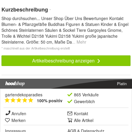
Kurzbeschreibung
*
Shop durchsuchen... Unser Shop Über Uns Bewertungen Kontakt
Blumen- & Pflanzgefäße Buddhas Figuren & Statuen Kinder & Engel
Schönes Steinlaternen Säulen & Sockel Tiere Gargoyles Gnome,
Trolle & Wichtel D2158 Yukimi D2158 Yukimi große japanische
Steinlaterne. Größe: 50 cm, Maße Da
... Mehr
* maschinell aus der Artikelbeschreibung erstellt
Artikelbeschreibung anzeigen
Platin
gartendekoparadies
865 Verkäufe
100% positiv
Gewerblich
Anrufen
Kontakt
Merken
Alle Artikel
Impressum
AGB
&
Datenschutz