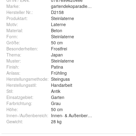
GTIN / EAN:
0787699620466
Marke:
gartendekoparadies.de
Hersteller Nr.:
D2158
Produktart
:
Steinlaterne
Motiv
:
Laterne
Material
:
Beton
Form
:
Steinlaterne
Größe
:
50 cm
Besonderheiten
:
Frostfrei
Thema
:
Japan
Muster
:
Steinlaterne
Finish
:
Patina
Anlass
:
Frühling
Herstellungsmethode
:
Steinguss
Herstellungsstil
:
Handarbeit
Stil
:
Antik
Einsatzgebiet
:
Garten
Farbrichtung
:
Grau
Höhe
:
50 cm
Innen-/Außenbereich
:
Innen- & Außenbereich
Gewicht
:
28 kg