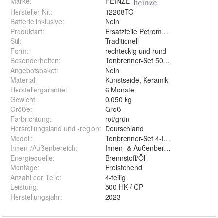
Marke:
HEINZE
Hersteller Nr.:
12208TG
Batterie inklusive
:
Nein
Produktart
:
Ersatzteile Petromax Lampen
Stil
:
Traditionell
Form
:
rechteckig und rund
Besonderheiten
:
Tonbrenner-Set 500 HK
Angebotspaket
:
Nein
Material
:
Kunstseide, Keramik
Herstellergarantie
:
6 Monate
Gewicht
:
0,050 kg
Größe
:
Groß
Farbrichtung
:
rot/grün
Herstellungsland und -region
:
Deutschland
Modell
:
Tonbrenner-Set 4-teilig 500 HK
Innen-/Außenbereich
:
Innen- & Außenbereich
Energiequelle
:
Brennstoff/Öl
Montage
:
Freistehend
Anzahl der Teile
:
4-teilig
Leistung
:
500 HK / CP
Herstellungsjahr
:
2023