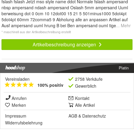
fslash fslash Jetzt mso style name ddot Normale fslash ampersand
nbsp ampersand ndash ampersand Oslash 5mm ampersand Uuml
berweisung dot 0 0cm 10 12dot00 15 21 5 501minus1000 5dot4pt
5dot4pt 60mm 72comma5 9 Abholung alle an anpassen Artikel auf
Ausf ampersand uuml hrung B bei Ben ampersand ouml tige
... Mehr
* maschinell aus der Artikelbeschreibung erstellt
Artikelbeschreibung anzeigen
Platin
Vereinsladen
2758 Verkäufe
100% positiv
Gewerblich
Anrufen
Kontakt
Merken
Alle Artikel
Impressum
AGB
&
Datenschutz
Widerrufsbelehrung