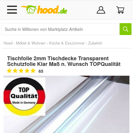
Hood
›
Möbel & Wohnen
›
Küche & Esszimmer
›
Zubehör
Tischfolie 2mm Tischdecke Transparent
Schutzfolie Klar Maß n. Wunsch TOPQualität
65