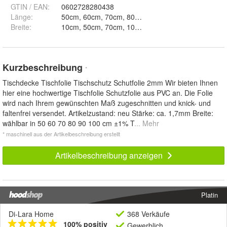
GTIN / EAN:
0602728280438
Länge
:
50cm, 60cm, 70cm, 80cm, 90cm und 100cm
Breite
:
Kurzbeschreibung
*
Tischdecke Tischfolie Tischschutz Schutfolie 2mm Wir bieten Ihnen
hier eine hochwertige Tischfolie Schutzfolie aus PVC an. Die Folie
wird nach Ihrem gewünschten Maß zugeschnitten und knick- und
faltenfrei versendet. Artikelzustand: neu Stärke: ca. 1,7mm Breite:
wählbar in 50 60 70 80 90 100 cm ±1% T
... Mehr
* maschinell aus der Artikelbeschreibung erstellt
Artikelbeschreibung anzeigen
Platin
Di-Lara Home
368 Verkäufe
100% positiv
Gewerblich