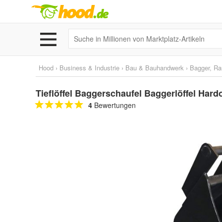
Hood
›
Business & Industrie
›
Bau & Bauhandwerk
›
Bagger, Ra
Tieflöffel Baggerschaufel Baggerlöffel Ha
4
Bewertungen