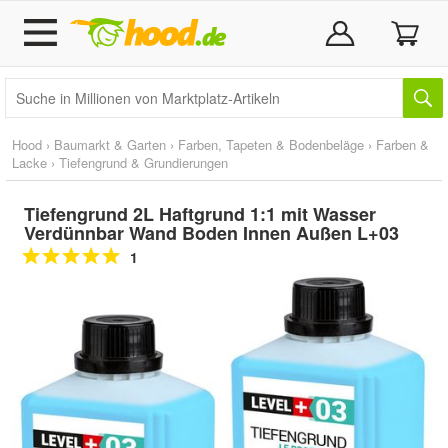
Hood
›
Baumarkt & Garten
›
Farben, Tapeten & Bodenbeläge
›
Farben &
Lacke
›
Tiefengrund & Grundierungen
Tiefengrund 2L Haftgrund 1:1 mit Wasser
Verdünnbar Wand Boden Innen Außen L+03
1