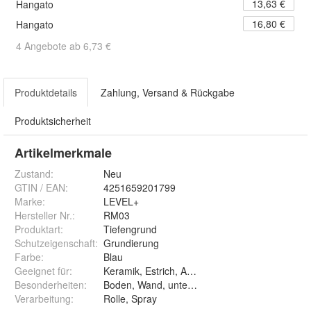
13,63 €
Hangato
16,80 €
Hangato
4 Angebote ab 6,73 €
Produktdetails
Zahlung, Versand & Rückgabe
Produktsicherheit
Artikelmerkmale
Zustand:
Neu
GTIN / EAN:
4251659201799
Marke:
LEVEL+
Hersteller Nr.:
RM03
Produktart
:
Tiefengrund
Schutzeigenschaft
:
Grundierung
Farbe
:
Blau
Geeignet für
:
Keramik, Estrich, Anhydrid, Porenbeton
Besonderheiten
:
Boden, Wand, unter Kleber, Farben, Gips
Verarbeitung
:
Rolle, Spray