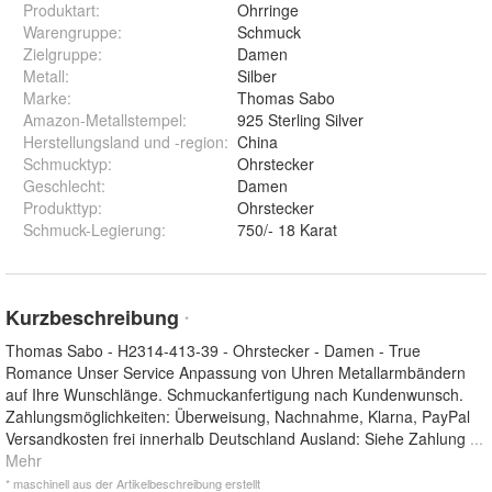
Produktart
:
Ohrringe
Warengruppe
:
Schmuck
Zielgruppe
:
Damen
Metall
:
Silber
Marke
:
Thomas Sabo
Amazon-Metallstempel
:
925 Sterling Silver
Herstellungsland und -region
:
China
Schmucktyp
:
Ohrstecker
Geschlecht
:
Damen
Produkttyp
:
Ohrstecker
Schmuck-Legierung
:
750/- 18 Karat
Kurzbeschreibung
*
Thomas Sabo - H2314-413-39 - Ohrstecker - Damen - True
Romance Unser Service Anpassung von Uhren Metallarmbändern
auf Ihre Wunschlänge. Schmuckanfertigung nach Kundenwunsch.
Zahlungsmöglichkeiten: Überweisung, Nachnahme, Klarna, PayPal
Versandkosten frei innerhalb Deutschland Ausland: Siehe Zahlung
...
Mehr
* maschinell aus der Artikelbeschreibung erstellt