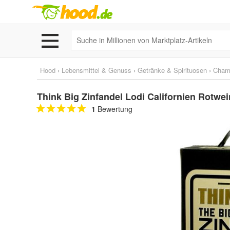
Hood
›
Lebensmittel & Genuss
›
Getränke & Spirituosen
›
Cham
Think Big Zinfandel Lodi Californien Rotwe
1
Bewertung