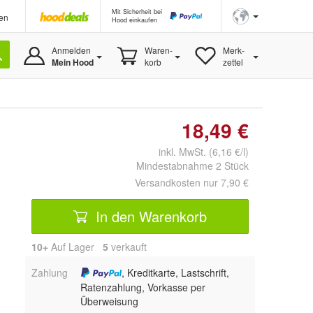
Mit Sicherheit bei
en
Hood einkaufen
Anmelden
Waren-
Merk-
Mein Hood
korb
zettel
18,49 €
inkl. MwSt. (6,16 €/l)
Mindestabnahme 2 Stück
Versandkosten nur 7,90 €
In den Warenkorb
10+
Auf Lager
5
 verkauft
Zahlung
, Kreditkarte, Lastschrift,
Ratenzahlung, Vorkasse per
Überweisung