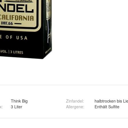
Think Big
Zinfandel
:
halbtrocken bis Li
x
:
3 Liter
Allergene
:
Enthält Sulfite