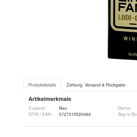
Produktdetails
Zahlung, Versand & Rückgabe
Artikelmerkmale
Zustand:
Neu
Marke:
GTIN / EAN:
5727510520464
Bag in Bo