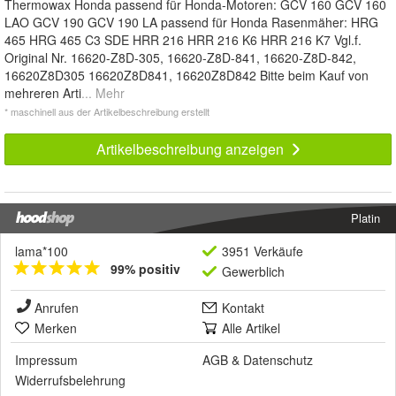
Thermowax Honda passend für Honda-Motoren: GCV 160 GCV 160
LAO GCV 190 GCV 190 LA passend für Honda Rasenmäher: HRG
465 HRG 465 C3 SDE HRR 216 HRR 216 K6 HRR 216 K7 Vgl.f.
Original Nr. 16620-Z8D-305, 16620-Z8D-841, 16620-Z8D-842,
16620Z8D305 16620Z8D841, 16620Z8D842 Bitte beim Kauf von
mehreren Arti
... Mehr
* maschinell aus der Artikelbeschreibung erstellt
Artikelbeschreibung anzeigen
Platin
lama*100
3951 Verkäufe
99% positiv
Gewerblich
Anrufen
Kontakt
Merken
Alle Artikel
Impressum
AGB
&
Datenschutz
Widerrufsbelehrung