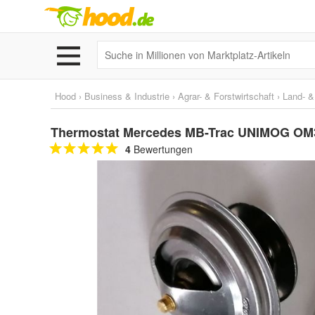
Hood
›
Business & Industrie
›
Agrar- & Forstwirtschaft
›
Land- &
Thermostat Mercedes MB-Trac UNIMOG OM3
4
Bewertungen