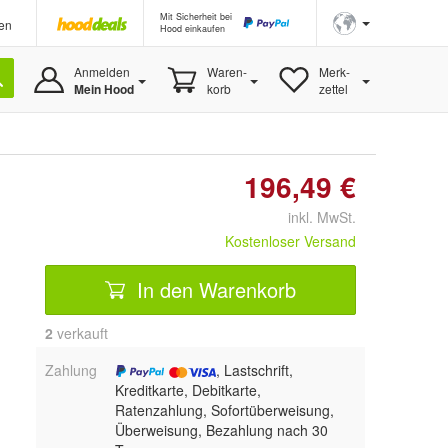
Mit Sicherheit bei
en
Hood einkaufen
Anmelden
Waren-
Merk-
Mein Hood
korb
zettel
196,49 €
inkl. MwSt.
Kostenloser Versand
In den Warenkorb
2
 verkauft
Zahlung
, Lastschrift,
Kreditkarte, Debitkarte,
Ratenzahlung, Sofortüberweisung,
Überweisung, Bezahlung nach 30