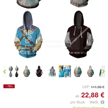
Doppelt antippen zum
vergrößern
- 79%
UVP:
111,00 €
22,88 €
ab
pro Stuck MwSt.
Kostenloser Versand