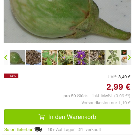
Doppelt antippen zum
vergrößern
- 14%
UVP:
3,49 €
2,99 €
pro 50 Stück inkl. MwSt. (0,06 €/)
Versandkosten nur 1,10 €
In den Warenkorb
Sofort lieferbar
10+
Auf Lager
21
 verkauft