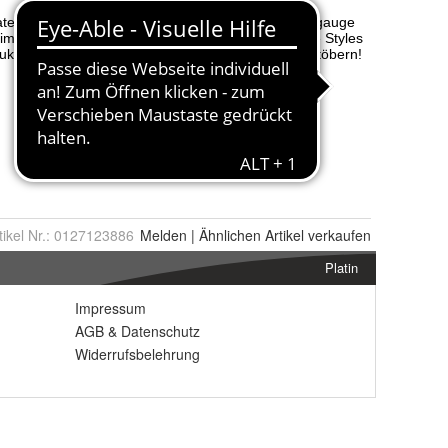
tikel Nr.:
0127123886
Melden
|
Ähnlichen
Artikel verkaufen
Platin
Impressum
AGB
&
Datenschutz
Widerrufsbelehrung