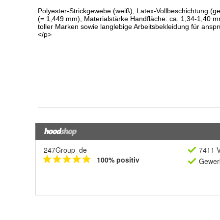
247Group_de
7411 V
100% positiv
Gewerb