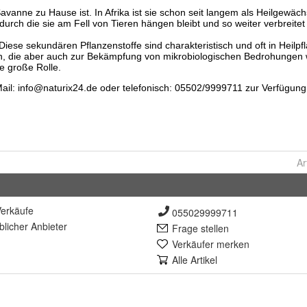
Ar
erkäufe
055029999711
lich
er Anbieter
Frage stellen
Verkäufer merken
Alle Artikel