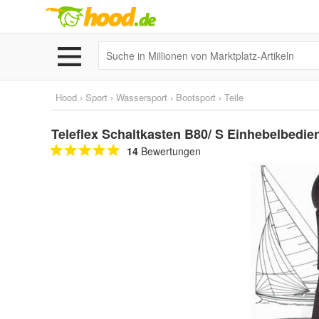
Hood
›
Sport
›
Wassersport
›
Bootsport
›
Teile
Teleflex Schaltkasten B80/ S Einhebelbedi
14
Bewertungen