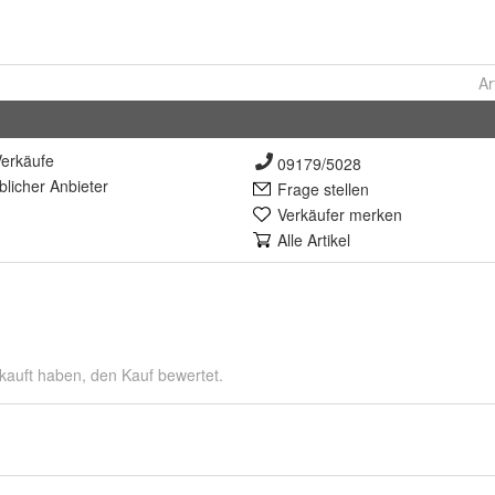
Ar
erkäufe
09179/5028
lich
er Anbieter
Frage stellen
Verkäufer merken
Alle Artikel
kauft haben, den Kauf bewertet.