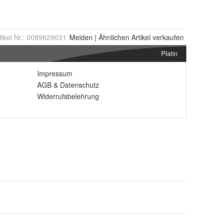
tikel Nr.:
0089629631
Melden
|
Ähnlichen
Artikel verkaufen
Platin
Impressum
AGB
&
Datenschutz
Widerrufsbelehrung