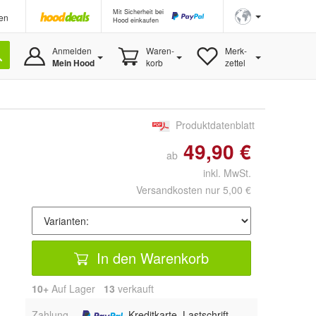
Mit Sicherheit bei
en
Hood einkaufen
Anmelden
Waren-
Merk-
Mein Hood
korb
zettel
Produktdatenblatt
49,90 €
ab
inkl. MwSt.
Versandkosten nur 5,00 €
In den Warenkorb
10+
Auf Lager
13
 verkauft
Zahlung
, Kreditkarte, Lastschrift,