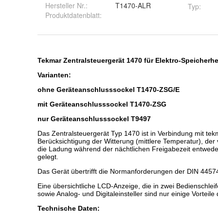
Hersteller Nr.:
T1470-ALR
Typ
:
Produktdatenblatt
: